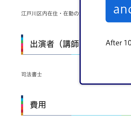
an
江戸川区内在住・在勤の方
After 1
出演者（講師）
司法書士
費用