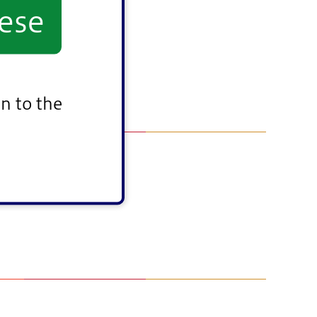
ese
n to the