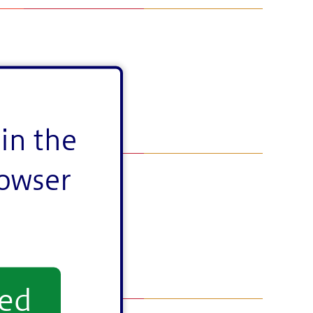
in the
rowser
yed