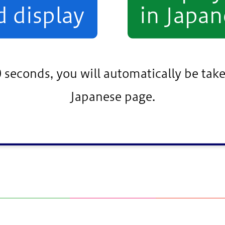
d display
in Japan
0 seconds, you will automatically be take
Japanese page.