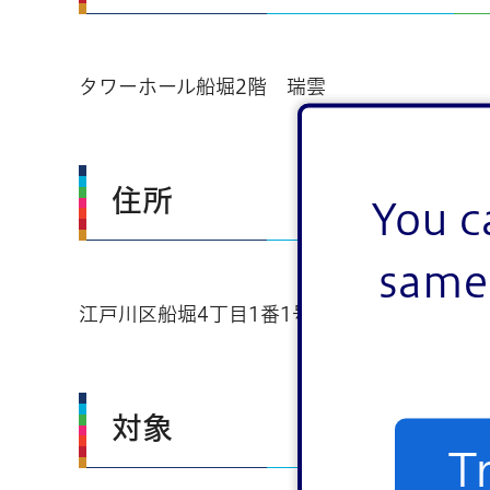
タワーホール船堀2階 瑞雲
住所
You c
same 
江戸川区船堀4丁目1番1号
対象
T