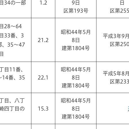
目34の一部
1.2
9日
日
区第193号
区第25
28～64
昭和44年5月
目33番、3
平成3年9月
21.2
8日
区第25
、35～47
建第1804号
目
丁目11番、
昭和44年5月
平成5年8月
14番、35
22.1
8日
区第23
建第1804号
丁目、八丁
昭和44年5月
崎四丁目の
15.3
8日
建第1804号