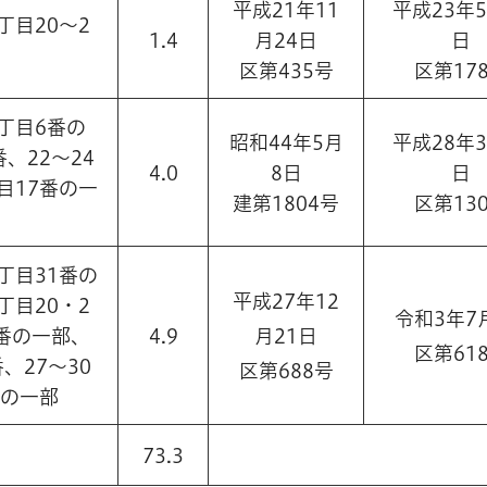
平成21年11
平成23年5
丁目20～2
1.4
月24日
日
区第435号
区第17
丁目6番の
昭和44年5月
平成28年3
、22～24
4.0
8日
日
目17番の一
建第1804号
区第13
丁目31番の
平成27年12
丁目20・2
令和3年7
2番の一部、
4.9
月21日
区第61
番、27～30
区第688号
番の一部
73.3