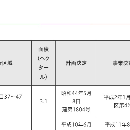
面積
(ヘク
行区域
計画決定
事業決
ター
ル)
昭和44年5月
37～47
平成2年1月
3.1
8日
区第4
建第1804号
平成10年6月
平成11年8