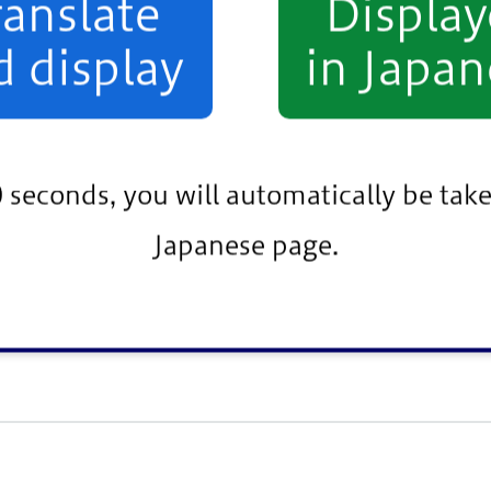
ranslate
Displa
0.5
平
区第240号
d display
in Japan
平成23年4月1日
5.1
平
区第112号
令和7年3月28日
4.3
0 seconds, you will automatically be take
区第199号
Japanese page.