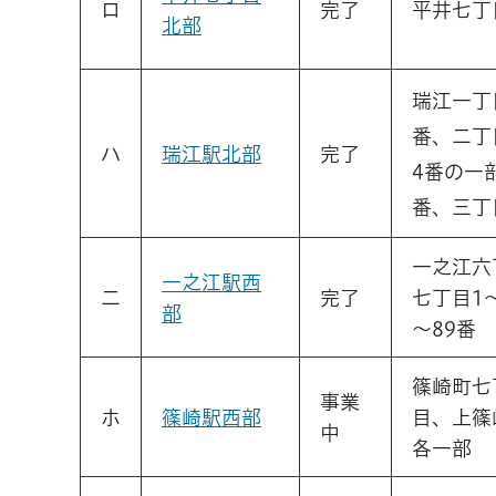
ロ
完了
平井七丁
北部
瑞江一丁目
番、二丁
ハ
瑞江駅北部
完了
4番の一部
番、三丁
一之江六
一之江駅西
二
完了
七丁目1～
部
～89番
篠崎町七
事業
ホ
篠崎駅西部
目、上篠
中
各一部