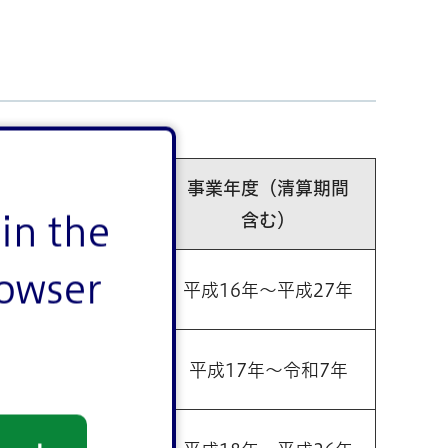
処分公告（施行完
事業年度（清算期間
了）
含む）
in the
rowser
22年10月28日
平成16年～平成27年
成21年8月14日
平成17年～令和7年