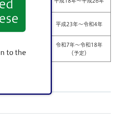
yed
成21年7月31日
平成18年～平成26年
ese
成29年10月6日
平成23年～令和4年
令和7年～令和18年
ー
n to the
（予定）