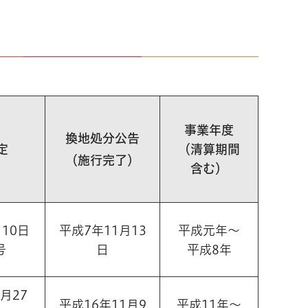
事業年度
換地処分公告
定
（清算期間
（施行完了）
含む）
10日
平成7年11月13
平成元年～
号
日
平成8年
月27
平成16年11月9
平成11年～