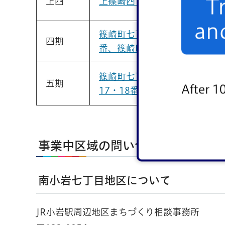
T
上四
上篠崎四丁目22番
an
篠崎町七丁目2・3・10・11
四期
番、篠崎町八丁目12番
篠崎町七丁目14・15・16・
五期
After 1
17・18番及び19番の一部
事業中区域の問い合わせ先
南小岩七丁目地区について
JR小岩駅周辺地区まちづくり相談事務所