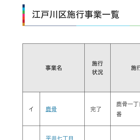
江戸川区施行事業一覧
施行
事業名
施
状況
鹿骨一丁目
イ
鹿骨
完了
番
平井七丁目