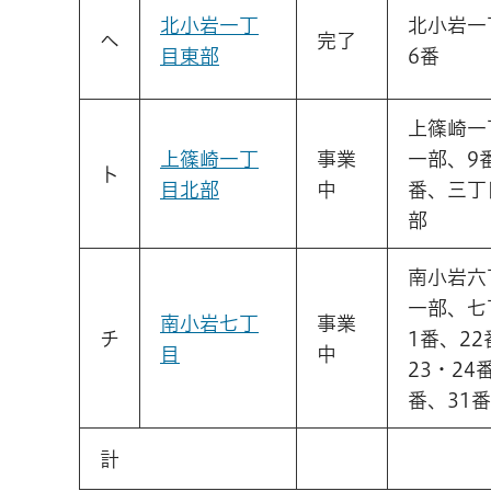
北小岩一丁
北小岩一
ヘ
完了
目東部
6番
上篠崎一
上篠崎一丁
事業
一部、9番
ト
目北部
中
番、三丁
部
南小岩六
一部、七
南小岩七丁
事業
チ
1番、2
目
中
23・24
番、31
計