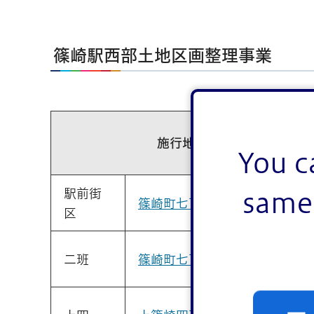
篠崎駅西部土地区画整理事業
施行地区
You c
駅前街
same 
篠崎町七丁目20・21番
区
二班
篠崎町七丁目4・5・8・9番