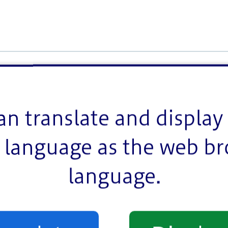
面積(ヘクタ
換地
事業決定
ール)
an translate and display 
平成17年2月15日
language as the web b
1.4
平成
区第50号
language.
平成17年9月16日
3.5
平
区第315号
平成18年6月30日