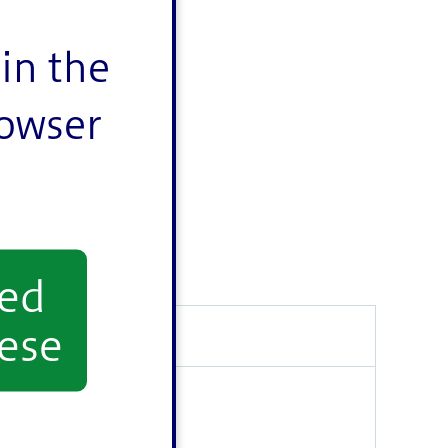
in the
rowser
yed
ese