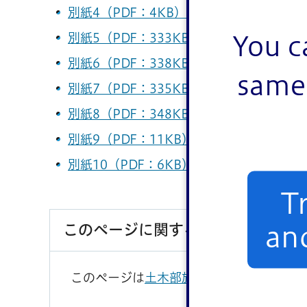
別紙4（PDF：4KB）
別紙5（PDF：333KB）
You c
別紙6（PDF：338KB）
same 
別紙7（PDF：335KB）
別紙8（PDF：348KB）
別紙9（PDF：11KB）
別紙10（PDF：6KB）
T
このページに関するお問い合わせ
an
このページは
土木部施設管理課
が担当して