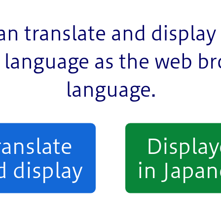
an translate and display 
language as the web b
language.
ranslate
Displa
d display
in Japan
います。