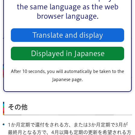
江戸川区役所施設管理課駐輪対策係行
the same language as the web
browser language.
利用料制駐輪場(京成小岩駅・小岩駅・一之江
駅・瑞江駅)をご利用の方
Translate and display
各駅駐輪場へ直接お問い合わせください。
Displayed in Japanese
申請期間
After 10 seconds, you will automatically be taken to the
Japanese page.
2020（令和2）年3月31日(火曜日)まで
（注）
消印有効
その他
1か月定期で還付をされる方、または3か月定期で3月が
最終月となる方で、4月以降も定期の更新を希望される方