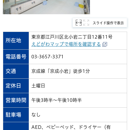
スライド操作で表示
東京都江戸川区北小岩二丁目12番11号
所在地
えどがわマップで場所を確認する
電話番号
03-3657-3371
交通
京成線「京成小岩」徒歩1分
定休日
土曜日
営業時間
午後3時半～午後10時半
駐車場
なし
AED、ベビーベッド、ドライヤー（有