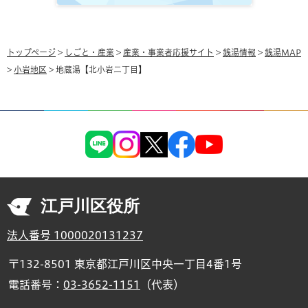
トップページ
>
しごと・産業
>
産業・事業者応援サイト
>
銭湯情報
>
銭湯MAP
>
小岩地区
> 地蔵湯【北小岩二丁目】
江戸川区役所
法人番号 1000020131237
〒132-8501 東京都江戸川区中央一丁目4番1号
電話番号：
03-3652-1151
（代表）