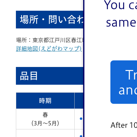
You c
場所・問い合わせ
same 
場所：東京都江戸川区春江町5丁目22番1
詳細地図(えどがわマップ)
T
品目
an
時期
販
春
小松菜（4月～5月）
（3月～5月）
After 1
小松菜（6月～8月）