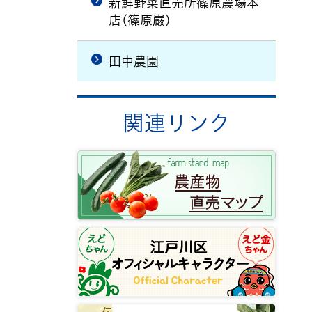
新鮮野菜直売所篠原農場本
店(篠原巌)
田中農園
関連リンク