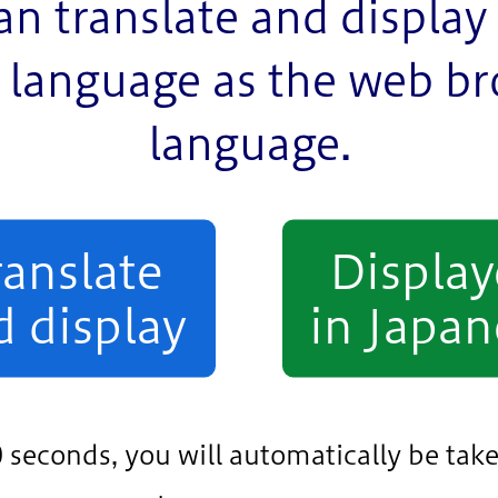
an translate and display 
language as the web b
language.
ranslate
Displa
d display
in Japan
売品目
0 seconds, you will automatically be take