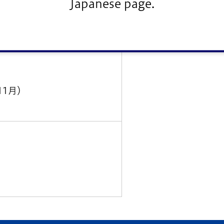
Japanese page.
）
）
11月）
）