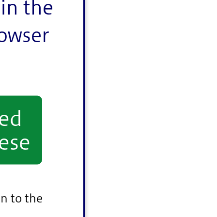
in the
rowser
yed
ese
n to the