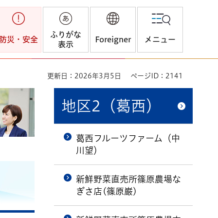
ふりがな
防災・安全
Foreigner
メニュー
表示
更新日：2026年3月5日
ページID：2141
地区2（葛西）
葛西フルーツファーム（中
川望）
新鮮野菜直売所篠原農場な
ぎさ店(篠原巌)