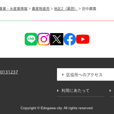
農業・水産業情報
>
農産物直売
>
地区2（葛西）
> 田中農園
0131237
区役所へのアクセス
利用にあたって
Copyright © Edogawa city. All rights reserved.