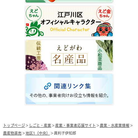
トップページ
>
しごと・産業
>
産業・事業者応援サイト
>
農業・水産業情報
>
農産物直売
>
地区1（中央）
> 眞利子伊知郎