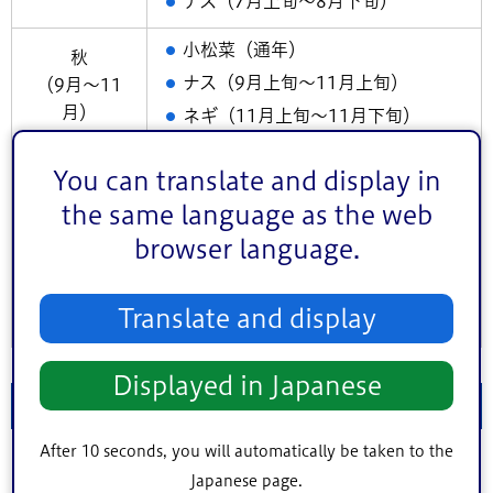
ナス（7月上旬～8月下旬）
小松菜（通年）
秋
ナス（9月上旬～11月上旬）
（9月～11
月）
ネギ（11月上旬～11月下旬）
小松菜（通年）
You can translate and display in
ネギ（12月下旬～2月下旬）
the same language as the web
冬
大根（12月上旬～1月下旬）
（12月～2
browser language.
キャベツ（12月下旬～1月下旬）
月）
ブロッコリー（12月下旬～2月下
Translate and display
旬）
Displayed in Japanese
販売情報
After 10 seconds, you will automatically be taken to the
販売時間：土曜日午前9時35分～売り切れまで 収穫時
Japanese page.
のみ販売