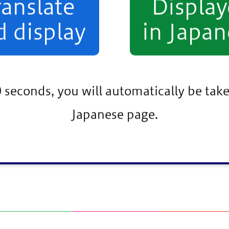
ranslate
Displa
所属）
d display
in Japan
0 seconds, you will automatically be take
Japanese page.