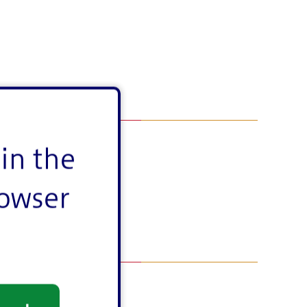
in the
rowser