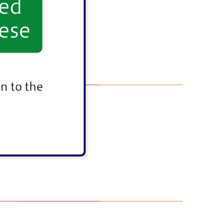
yed
ese
n to the