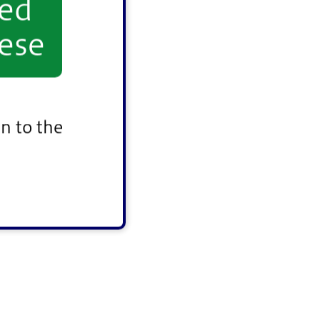
yed
ese
n to the