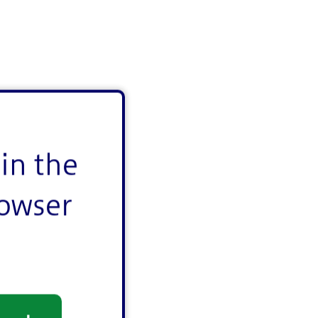
in the
rowser