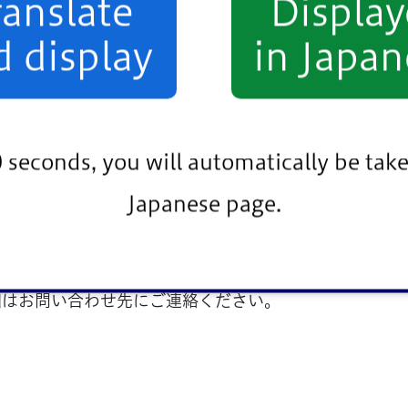
ranslate
Displa
d display
in Japan
0 seconds, you will automatically be take
Japanese page.
細はお問い合わせ先にご連絡ください。