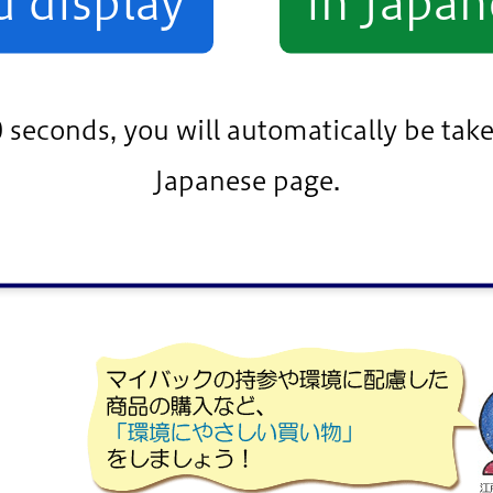
d display
in Japan
きない場合があります。
、未漂白のものなど）
0 seconds, you will automatically be take
の容器、発泡スチロール以外のものなど）
Japanese page.
できないものなど、詳しいことは各店舗でご確認くだ
店頭回収事業は廃止となりました。廃止後も独自に回収を
か同ページ内の「店頭回収一覧表」をご確認ください