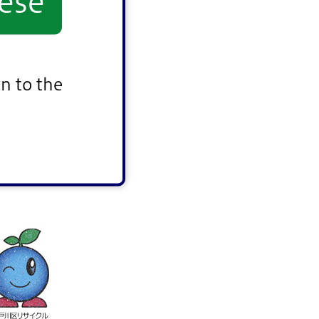
ese
n to the
さい。
継続する
。