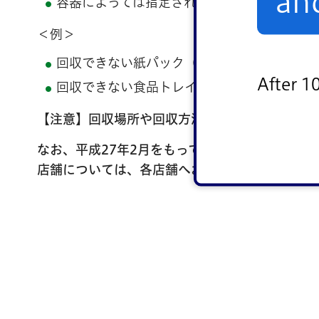
an
容器によっては指定されたもの以外は回収で
＜例＞
回収できない紙パック（内側がアルミのもの
After 1
回収できない食品トレイ（カップめんや納豆
【注意】回収場所や回収方法、回収できるものと
なお、平成27年2月をもって区のペットボトル
店舗については、各店舗へお問い合わせいただく