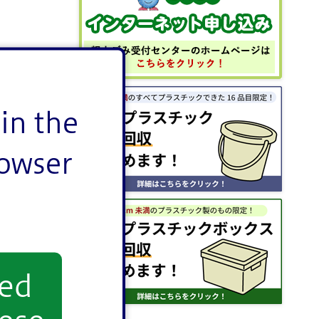
in the
rowser
yed