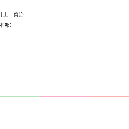
井上 賢治
計本部）