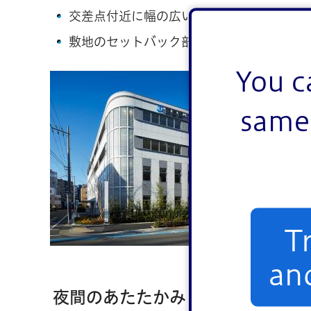
交差点付近に幅の広い植栽帯を設けること
敷地のセットバック部分に植栽を設け、圧
You c
same 
T
an
夜間のあたたかみ・安心感の演出