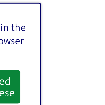
in the
rowser
yed
ese