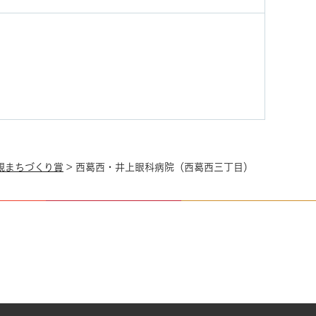
観まちづくり賞
> 西葛西・井上眼科病院（西葛西三丁目）