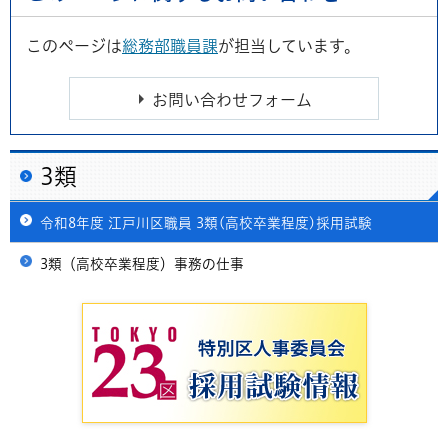
このページは
総務部職員課
が担当しています。
3類
令和8年度 江戸川区職員 3類(高校卒業程度)採用試験
3類（高校卒業程度）事務の仕事