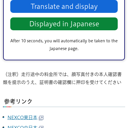
真付きの本人確認書類を提示のうえ、証明書を係員へ
Translate and display
提出してください。
被災地にてボランティア活動後、災害ボランティアセ
Displayed in Japanese
ンター等で証明書に「活動確認」の押印を受けてくだ
さい。
After 10 seconds, you will automatically be taken to the
高速道路を利用し、出発地のICにて顔写真付きの本人
Japanese page.
確認書類を提示のうえ、証明書を係員へ提出してくだ
さい。
（注釈）走行途中の料金所では、顔写真付きの本人確認書
類を提示のうえ、証明書の確認欄に押印を受けてください
参考リンク
NEXCO東日本
NEXCO中日本