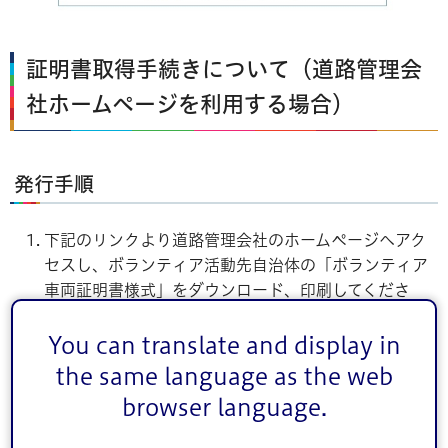
証明書取得手続きについて（道路管理会
社ホームページを利用する場合）
発行手順
下記のリンクより道路管理会社のホームページへアク
セスし、ボランティア活動先自治体の「ボランティア
車両証明書様式」をダウンロード、印刷してくださ
い。証明書は往路分と復路分をそれぞれ別の紙に印刷
してください。
You can translate and display in
the same language as the web
道路管理会社のホームページ及び様式に記載された注
意事項に同意し、必要事項を記入してください。
browser language.
高速道路を利用して被災地の指定ICへ到着したら顔写