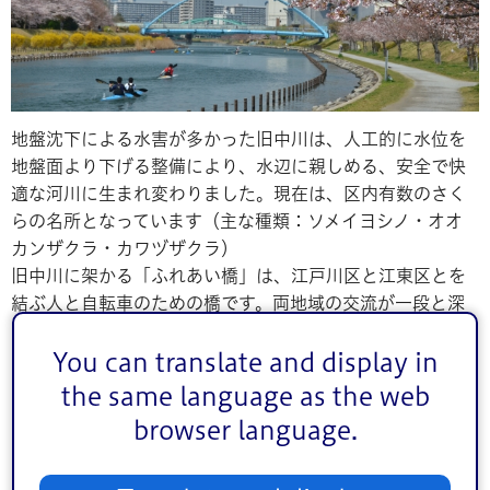
地盤沈下による水害が多かった旧中川は、人工的に水位を
地盤面より下げる整備により、水辺に親しめる、安全で快
適な河川に生まれ変わりました。現在は、区内有数のさく
らの名所となっています（主な種類：ソメイヨシノ・オオ
カンザクラ・カワヅザクラ）
旧中川に架かる「ふれあい橋」は、江戸川区と江東区とを
結ぶ人と自転車のための橋です。両地域の交流が一段と深
まるようにとの願いをこめて命名されました。夜には、
LED照明で美しくライトアップされています。色彩は季節
You can translate and display in
によって8パターンに変化し、旧中川を彩る光景は抜群の見
the same language as the web
ごたえです。（注：ライトアップは、節電により消灯してい
browser language.
る期間あり）