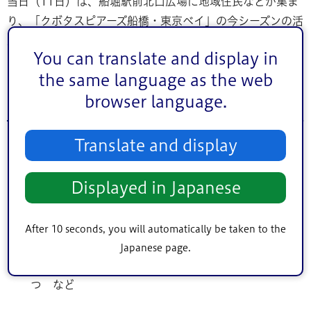
当日（11日）は、船堀駅前北口広場に地域住民などが集ま
り、「クボタスピアーズ船橋・東京ベイ」の今シーズンの活
躍をたたえます。
You can translate and display in
the same language as the web
クボタスピアーズ船橋・東京ベイ シーズン終
browser language.
了報告会概要
Translate and display
日時 令和8年6月11日（木曜日）17時30分～
場所 都営新宿線船堀駅前北口広場 （注）雨天の場
Displayed in Japanese
合はタワーホール船堀
来訪者 前川 泰慶（まえかわひろのり）ゼネラルマ
ネージャー、岡田 一平（おかだいっぺい）選手 ほ
After 10 seconds, you will automatically be taken to the
か5名
Japanese page.
内容 花束贈呈、ゼネラルマネージャー・選手あいさ
つ など