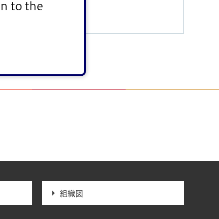
n to the
>
庁舎内配置図
> 第三庁舎
組織図