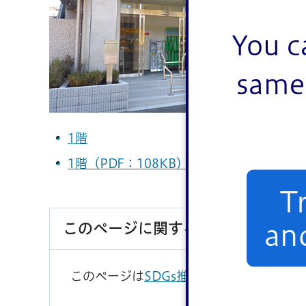
You c
same 
1階
1階（PDF：108KB）
T
このページに関するお問い合わせ
an
このページは
SDGs推進部広報課
が担当し