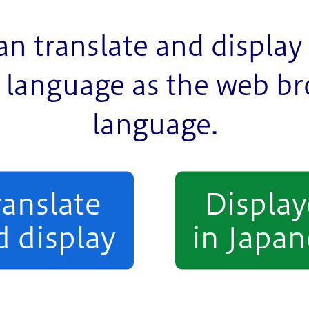
an translate and display 
language as the web b
language.
ranslate
Displa
d display
in Japan
ています。