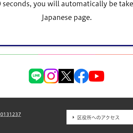
0 seconds, you will automatically be take
Japanese page.
要
>
施設案内
>
分野で探す
>
区役所・事務所・区民館
>
江戸川区役所
0131237
区役所へのアクセス