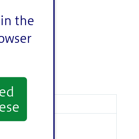
in the
rowser
yed
ese