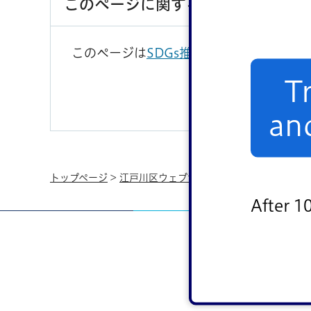
このページに関するお問い合わせ
このページは
SDGs推進部広報課
が担当し
T
an
トップページ
>
江戸川区ウェブサイトの利用
>
リンク集
>
After 1