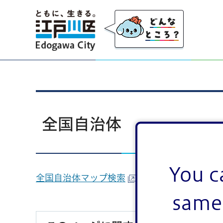
江戸川区
全国自治体
You c
全国自治体マップ検索
same 