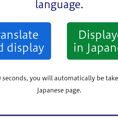
language.
ています。
ranslate
Displa
d display
in Japan
 全国自治体
0 seconds, you will automatically be take
Japanese page.