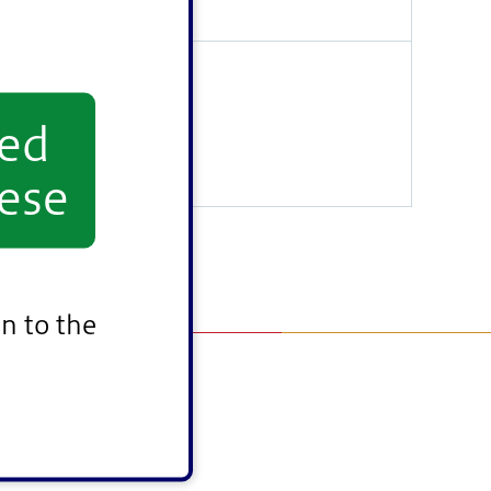
yed
ese
n to the