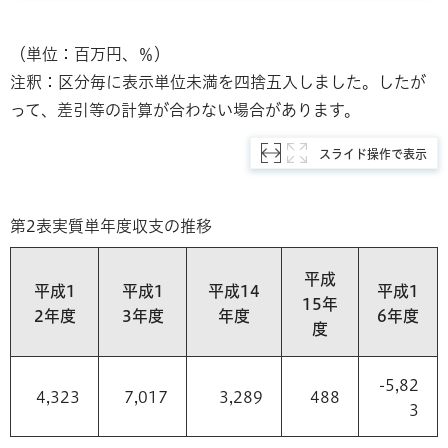
（単位：百万円、％）
注釈：区分毎に表示単位未満を四捨五入しました。したが
って、差引等の計算が合わない場合があります。
スライド操作で表示
第2表実質単年度収支の推移
平成
平成1
平成1
平成14
平成1
15年
2年度
3年度
年度
6年度
度
-5,82
4,323
7,017
3,289
488
3