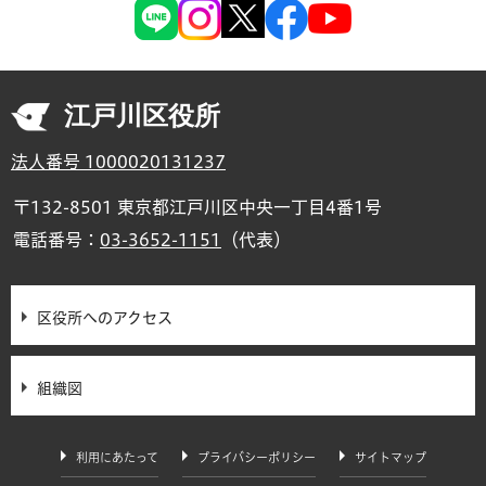
江戸川区役所
法人番号 1000020131237
〒132-8501 東京都江戸川区中央一丁目4番1号
電話番号：
03-3652-1151
（代表）
区役所へのアクセス
組織図
利用にあたって
プライバシーポリシー
サイトマップ