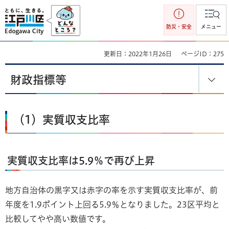
江戸川区
防災・安全
メニュー
更新日：2022年1月26日
ページID：275
財政指標等
（1）実質収支比率
実質収支比率は5.9％で再び上昇
地方自治体の黒字又は赤字の率を示す実質収支比率が、前
年度を1.9ポイント上回る5.9％となりました。23区平均と
比較してやや高い数値です。