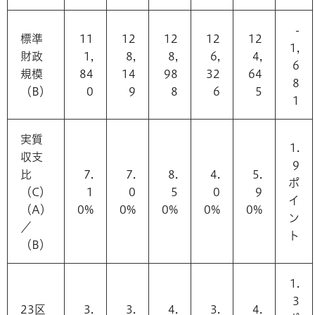
-
標準
11
12
12
12
12
1,
財政
1,
8,
8,
6,
4,
6
規模
84
14
98
32
64
8
（B）
0
9
8
6
5
1
実質
1.
収支
9
比
7.
7.
8.
4.
5.
ポ
（C）
1
0
5
0
9
イ
（A）
0%
0%
0%
0%
0%
ン
／
ト
（B）
1.
3
23区
3.
3.
4.
3.
4.