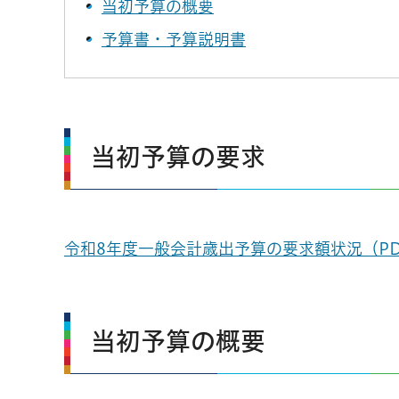
当初予算の概要
予算書・予算説明書
当初予算の要求
令和8年度一般会計歳出予算の要求額状況（PDF
当初予算の概要