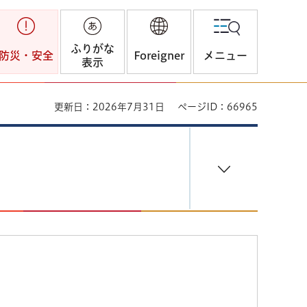
ふりがな
防災・安全
Foreigner
メニュー
表示
更新日：2026年7月31日
ページID：66965