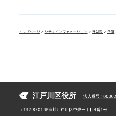
トップページ
>
シティインフォメーション
>
行財政
>
予算
江戸川区役所
法人番号 100002
〒132-8501 東京都江戸川区中央一丁目4番1号