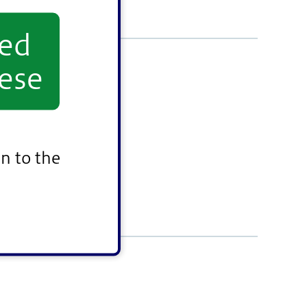
yed
ese
n to the