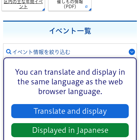
区内の主な年間イベ
催しもの情報
ント
（PDF）
イベント一覧
イベント情報を絞り込む
ジャンル
You can translate and display in
講演・講座・教室
お祭り
the same language as the web
スポーツ
文化・芸術
browser language.
健康
相談
その他
Translate and display
対象者
Displayed in Japanese
子ども向け
熟年者向け
事業者向け