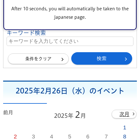
地区（エリア）
After 10 seconds, you will automatically be taken to the
中央地区
小松川・平井地区
葛西地区
Japanese page.
小岩地区
東部地区
鹿骨地区
キーワード検索
条件をクリア
2025年2月26日（水）のイベント
前月
2
次月
2025年
月
1
2
3
4
5
6
7
8