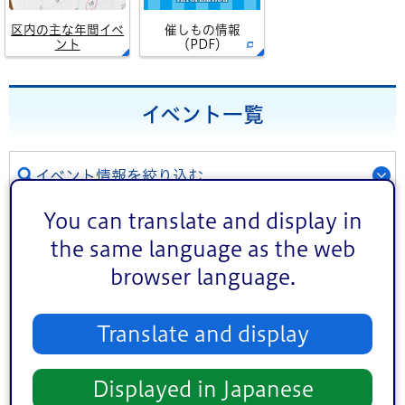
区内の主な年間イベ
催しもの情報
ント
（PDF）
イベント一覧
イベント情報を絞り込む
You can translate and display in
ジャンル
the same language as the web
講演・講座・教室
お祭り
browser language.
スポーツ
文化・芸術
健康
相談
Translate and display
その他
対象者
Displayed in Japanese
子ども向け
熟年者向け
事業者向け