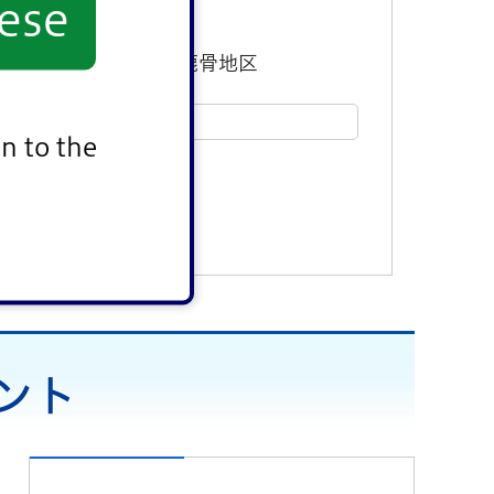
ese
東部地区
鹿骨地区
n to the
ベント