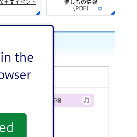
な年間イベント
催しもの情報
（PDF）
in the
rowser
文化・芸術
yed