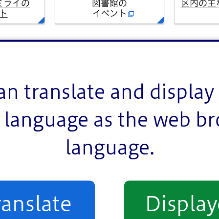
ミライの
図書館の
区内の主
ト
イベント
イベント一覧
an translate and display 
language as the web b
language.
室
お祭り
スポーツ
相談
その他
ranslate
Displa
熟年者向け
事業者向け