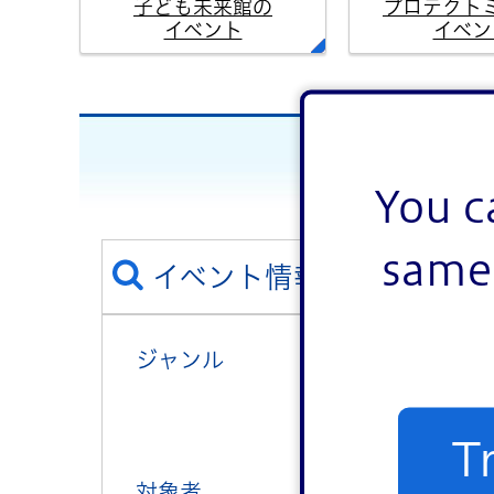
子ども未来館の
プロテクト
イベント
イベン
You c
same 
イベント情報を絞り込む
ジャンル
講演・講座・教
健康
T
対象者
子ども向け