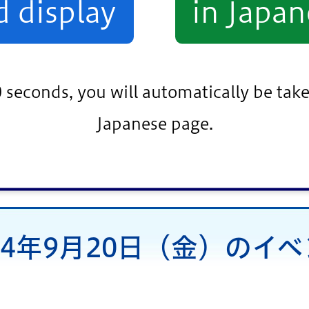
d display
in Japan
小松川・平井地区
葛西地区
小岩地区
0 seconds, you will automatically be take
Japanese page.
条件をクリア
24年9月20日（金）のイ