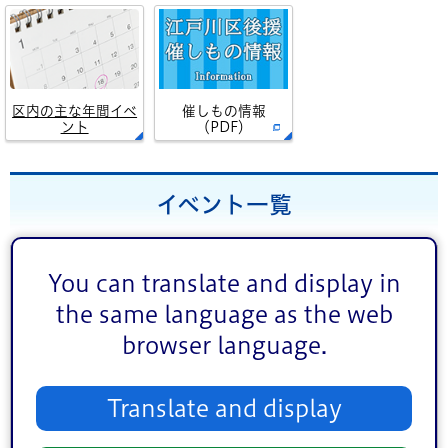
区内の主な年間イベ
催しもの情報
ント
（PDF）
イベント一覧
イベント情報を絞り込む
You can translate and display in
the same language as the web
ジャンル
browser language.
講演・講座・教室
お祭り
スポーツ
文化・芸術
Translate and display
健康
相談