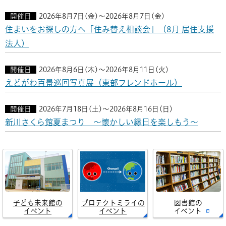
開催日
2026年8月7日(金)～2026年8月7日(金)
住まいをお探しの方へ「住み替え相談会」（8月 居住支援
法人）
開催日
2026年8月6日(木)～2026年8月11日(火)
えどがわ百景巡回写真展（東部フレンドホール）
開催日
2026年7月18日(土)～2026年8月16日(日)
新川さくら館夏まつり ～懐かしい縁日を楽しもう～
子ども未来館の
プロテクトミライの
図書館の
イベント
イベント
イベント