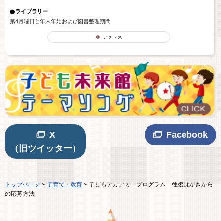
ライブラリー
第4月曜日と年末年始および図書整理期間
アクセス
X
Facebook
（旧ツイッター）
トップページ
>
子育て・教育
> 子どもアカデミープログラム 往復はがきから
の応募方法