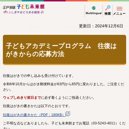
江戸川区子ども未来館 ふしぎやおどろきの探
Multilingual
検索
メニュー
更新日：2024年12月6日
子どもアカデミープログラム 往復は
がきからの応募方法
往復はがきでの申し込みも受け付けています。
令和6年10月からはがき郵便料金が63円から85円に変わりました。ご注意くだ
さい。
ウェブしめきり前日まで
に必ず着くようにご投函ください。
往復はがきの書きかたは以下のとおりです。
往復はがきの書きかた（PDF：180KB）
ご不明な点などありましたら、子ども未来館までお電話（03-5243-4011）くだ
さい。