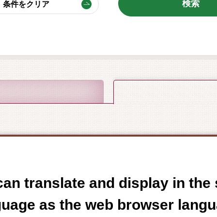
条件をクリア
8
2026年
月
火
水
木
an translate and display in th
guage as the web browser langu