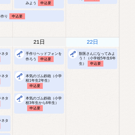
みよう
申込要
形作り
申込要
21日
22日
ラネタ
手作りヘッドフォンを
獣医さんになってみよ
う！（小学校5年生6年
作ろう
申込要
生）
申込要
ラネタ
本気のゴム鉄砲（小学
校1年生2年生）
申込要
ラネタ
本気のゴム鉄砲（小学
校3年生から6年生）
申込要
ラネタ