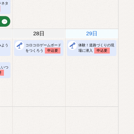
ラネタ
28日
29日
みよう
コロコロゲームボード
体験！道路づくりの現
をつくろう
申込要
場に潜入
申込要
しいつ
要