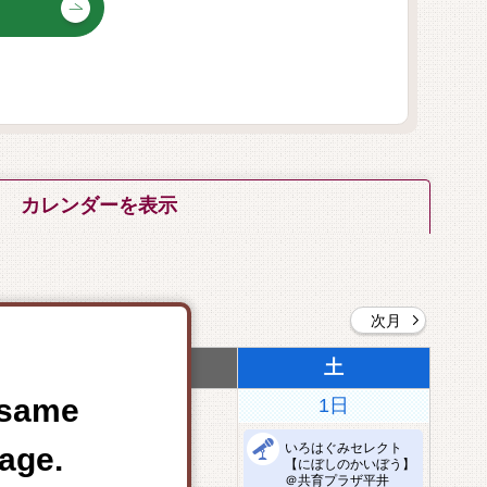
カレンダーを表示
次月
金
土
e same
1日
いろはぐみセレクト
age.
【にぼしのかいぼう】
＠共育プラザ平井