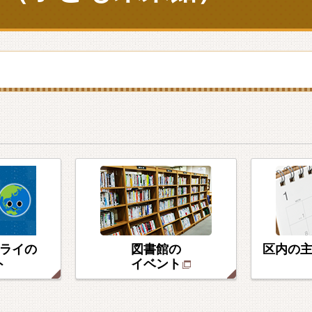
）
ライの
図書館の
区内の
ト
イベント