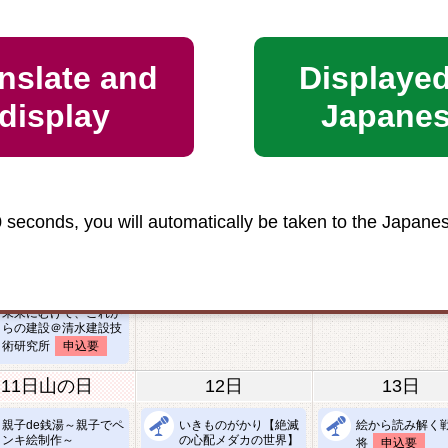
4日
5日
6日
nslate and
Displayed
植物だって動きたい
【全2回講座】描くぞ、作るぞ、妖怪絵巻
申込
display
Japane
申込要
楽しく学ぶ照明教室
作って飛ばそう
申込要
動力飛行機
申
0 seconds, you will automatically be taken to the Japane
夜の鳥類園・探検隊1
生き物は細胞で
＠葛西臨海公園鳥類園
いる
申込要
申込要
未来にむけて、これか
らの建設＠清水建設技
術研究所
申込要
11日
山の日
12日
13日
親子de銭湯～親子でペ
いきものがかり【絶滅
絵から読み解く
ンキ絵制作～
の心配メダカの世界】
将
申込要