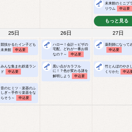
未来館のミニプ
リウム
申込要
もっと見る
25日
26日
27日
競技かるたイン子ども
ハロー！会計～ピザの
薬剤師になって
宅配、どれが一番お得
未来館
申込要
申込要
なの？～
申込要
みんな集まれ鉄道ラン
黒い点がカラフル
竹とんぼのやさ
に！？色が変わる謎を
ド
申込要
くりかた
申込
解明しよう
申込要
音のヒミツ・楽器のふ
しぎ～手作り楽器をな
らそう～
申込要