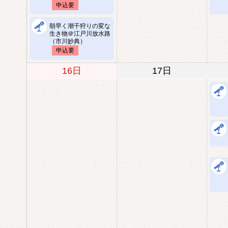
申込要
朝早く潮干狩りの変な
生き物＠江戸川放水路
（市川妙典）
申込要
16日
17日