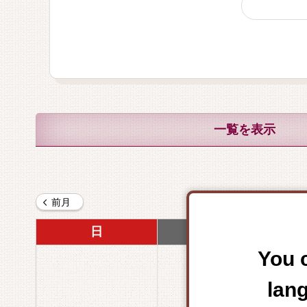
一覧を表示
前月
日
月
You c
lan