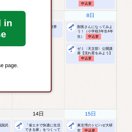
申込要
7日
8日
 in
不思議な真空の世界
獣医さんになってみよ
要
se
う！（小学校3年生4年
申込要
生）
申込要
！ゴム
ゼミ〈天文部〉公開講
座【流れ星をみよう】
込要
申込要
se page.
できて
14日
15日
戦国武
「省エネで快適に生活
東京湾のトビハゼ大研
できる家」をつくって
究
申込要