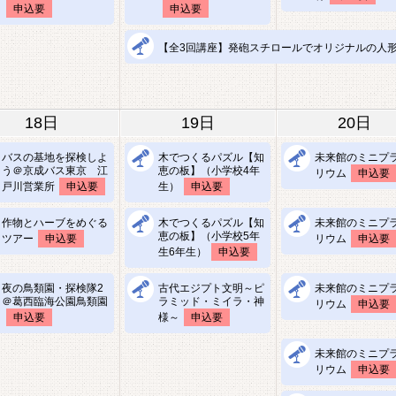
申込要
申込要
【全3回講座】発砲スチロールでオリジナルの人
18日
19日
20日
バスの基地を探検しよ
木でつくるパズル【知
未来館のミニプ
う＠京成バス東京 江
恵の板】（小学校4年
リウム
申込要
戸川営業所
申込要
生）
申込要
作物とハーブをめぐる
木でつくるパズル【知
未来館のミニプ
恵の板】（小学校5年
ツアー
申込要
リウム
申込要
生6年生）
申込要
夜の鳥類園・探検隊2
古代エジプト文明～ピ
未来館のミニプ
＠葛西臨海公園鳥類園
ラミッド・ミイラ・神
リウム
申込要
申込要
様～
申込要
未来館のミニプ
リウム
申込要