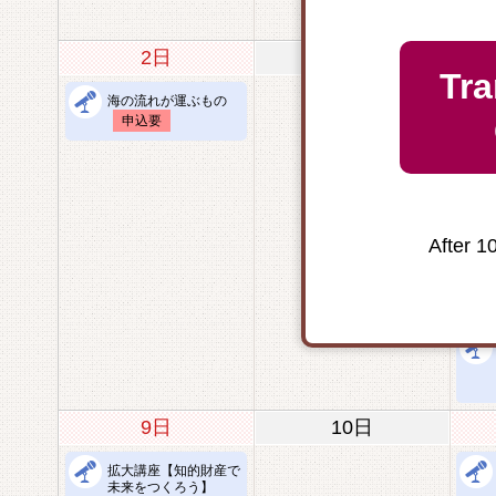
2日
3日
Tra
海の流れが運ぶもの
申込要
After 1
9日
10日
拡大講座【知的財産で
未来をつくろう】