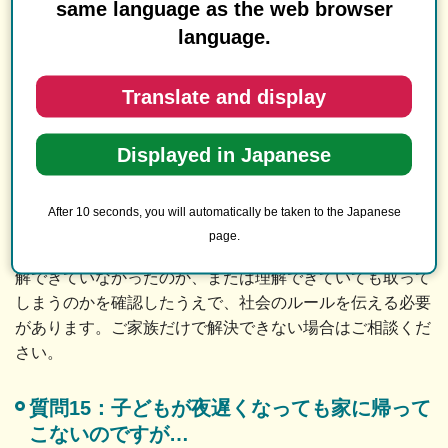
お金のトラブルは、お子様が何らかの訴えをしたいと考え
same language as the web browser
ることが重要です。お金の持ち出しをどう思っているの
language.
か、行動に至る理由や防止策をお子様と一緒に考えるお手
伝いをすることも可能です。ご家族だけで解決できない場
Translate and display
合はご相談ください。
Displayed in Japanese
質問14：子どもが万引きをしたのですが…
回答
After 10 seconds, you will automatically be taken to the Japanese
page.
お子様が、他人のものを取ってはいけないことを十分に理
解できていなかったのか、または理解できていても取って
しまうのかを確認したうえで、社会のルールを伝える必要
があります。ご家族だけで解決できない場合はご相談くだ
さい。
質問15：子どもが夜遅くなっても家に帰って
こないのですが…