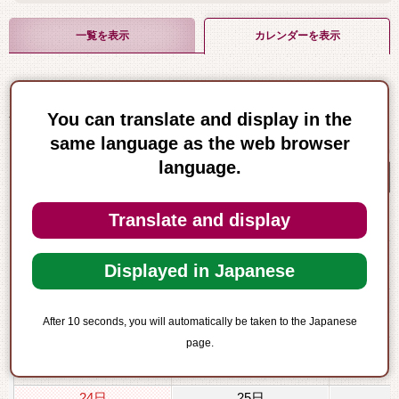
一覧を表示
カレンダーを表示
12
You can translate and display in the
前月
2023年
月
次月
same language as the web browser
language.
日
月
Translate and display
3日
4日
Displayed in Japanese
10日
11日
After 10 seconds, you will automatically be taken to the Japanese
page.
17日
18日
24日
25日