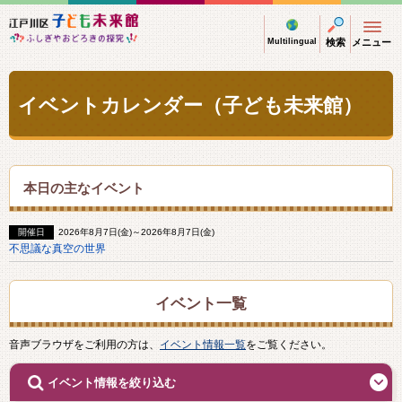
江戸川区子ども未来館 ふしぎやおどろきの探
Multilingual
検索
メニュー
イベントカレンダー（子ども未来館）
本日の主なイベント
開催日
2026年8月7日(金)～2026年8月7日(金)
不思議な真空の世界
イベント一覧
音声ブラウザをご利用の方は、
イベント情報一覧
をご覧ください。
開
イベント情報を絞り込む