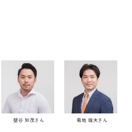
壁谷 知茂さん
菊地 端夫さん