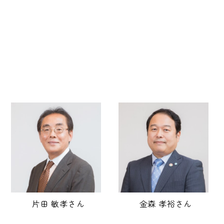
片田 敏孝さん
金森 孝裕さん