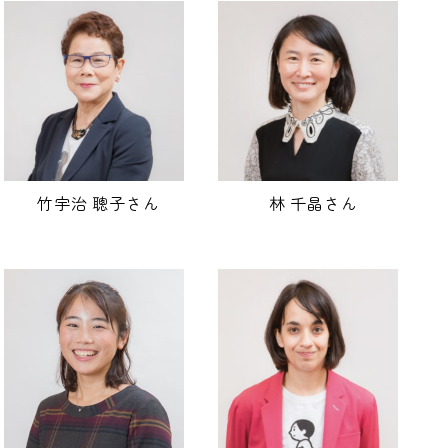
竹宇治 聰子さん
林 千晶さん