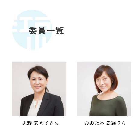
委員一覧
天野 安喜子さん
おおたわ 史絵さん