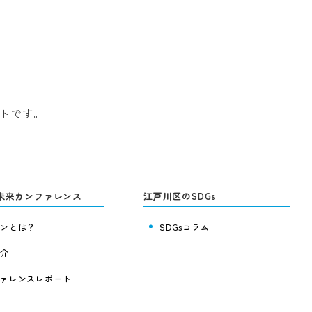
イトです。
未来カンファレンス
江戸川区のSDGs
ンとは？
SDGsコラム
介
ァレンスレポート