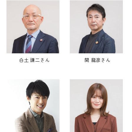
白土 謙二さん
関 龍彦さん