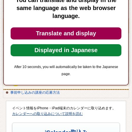
You can translate and display in the
same language as the web browser
子ども未来館（電話）03-5243-4011
language.
主催
Translate and display
子ども未来館
Displayed in Japanese
関連資料
After 10 seconds, you will automatically be taken to the Japanese
アカデミー通信6月号（PDF：1,144KB）
page.
関連リンク
事前申し込みの講座の応募方法
イベント情報をiPhone・iPad端末のカレンダーに取り込めます。
カレンダーへの取り込みについて説明を読む