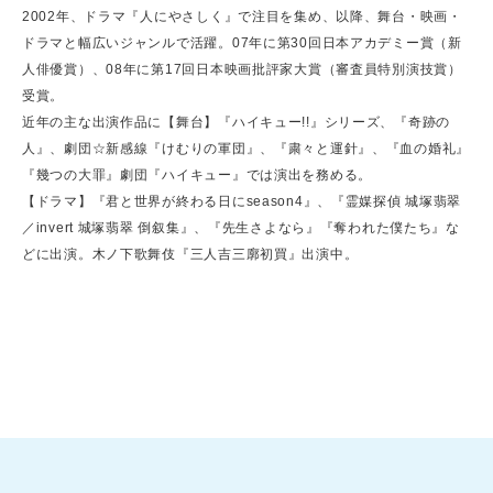
2002年、ドラマ『人にやさしく』で注目を集め、以降、舞台・映画・
ドラマと幅広いジャンルで活躍。07年に第30回日本アカデミー賞（新
人俳優賞）、08年に第17回日本映画批評家大賞（審査員特別演技賞）
受賞。
近年の主な出演作品に【舞台】『ハイキュー!!』シリーズ、『奇跡の
人』、劇団☆新感線『けむりの軍団』、『粛々と運針』、『血の婚礼』
『幾つの大罪』劇団『ハイキュー』では演出を務める。
【ドラマ】『君と世界が終わる日にseason4』、『霊媒探偵 城塚翡翠
／invert 城塚翡翠 倒叙集』、『先生さよなら』『奪われた僕たち』な
どに出演。木ノ下歌舞伎『三人吉三廓初買』出演中。