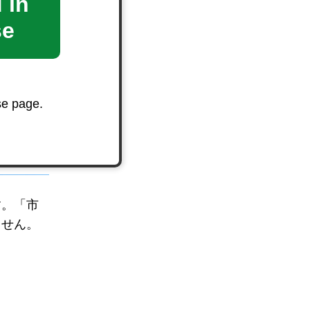
 in
se
できませ
se page.
す。「市
ません。