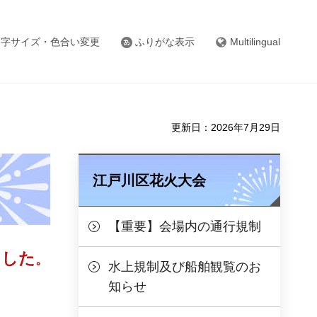
文字サイズ・色合い変更
ふりがな表示
Multilingual
更新日：2026年7月29日
江戸川区花火大会
【重要】会場内の通行規制
ました
。
水上規制及び船舶観覧のお
知らせ