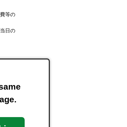
。
旅費等の
、当日の
す。「お
e same
に未就学
age.