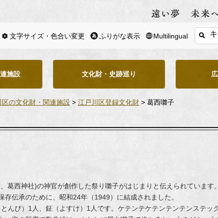
文字サイズ・色合い変更
ふりがな表示
Multilingual
連施設
文化財・史跡巡り
川区の文化財・関連施設
>
江戸川区登録文化財
> 葛西囃子
区、葛西神社)の神官が創作した祭り囃子がはじまりと伝えられています
存伝承のために、昭和24年（1949）に結成されました。
笛（とんび）1人、鉦（よすけ）1人です。ケテンテケテンテンテンステッ