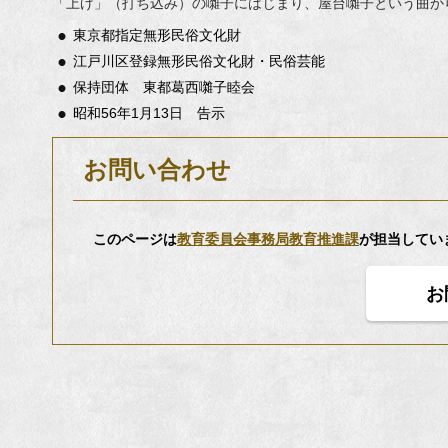
「上げ」（打ち込み）の囃子にはじまり、屋台囃子という曲か
東京都指定無形民俗文化財
江戸川区登録無形民俗文化財・民俗芸能
保持団体 東都葛西囃子睦会
昭和56年1月13日 告示
お問い合わせ
このページは
教育委員会事務局教育推進課
が担当してい