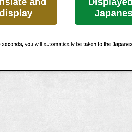
nslate and
Displayed
display
Japane
0 seconds, you will automatically be taken to the Japane