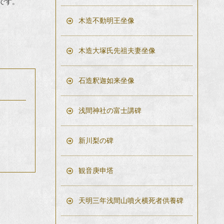
です。
木造不動明王坐像
木造大塚氏先祖夫妻坐像
石造釈迦如来坐像
浅間神社の富士講碑
新川梨の碑
観音庚申塔
天明三年浅間山噴火横死者供養碑