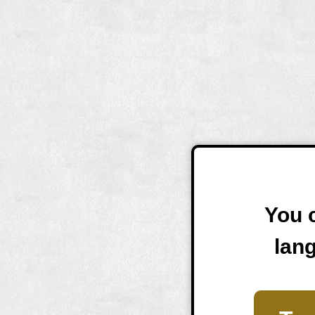
You c
lan