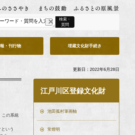
遠い夢
検索・
質問
広報・刊行物
埋蔵文化財手続き
更新日：2022年6月28日
江戸川区登録文化財
池田孤村筆画軸
。この系統
クという
常燈明