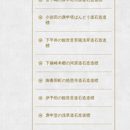
小岩田の庚申塔ばんどう道石造道
標
下平井の観世音菩薩浅草道石造道
標
下篠崎本郷の河原道石造道標
御番所町の慈恩寺道石造道標
伊予田の観世音道石造道標
庚申堂の浅草道石造道標