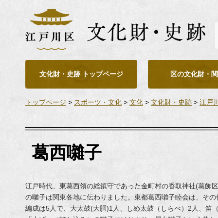
文化財・史跡 トップページ
区の文化財・関
トップページ
>
スポーツ・文化
>
文化
>
文化財・史跡
>
江戸
葛西囃子
江戸時代、東葛西領の総鎮守であった金町村の香取神社(葛飾
の囃子は関東各地に伝わりました。東都葛西囃子睦会は、その保
編成は5人で、大太鼓(大胴)1人、しめ太鼓（しらべ）2人、