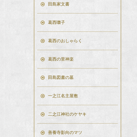
田島家文書
葛西囃子
葛西のおしゃらく
葛西の里神楽
田島図書の墓
一之江名主屋敷
二之江神社のケヤキ
善養寺影向のマツ