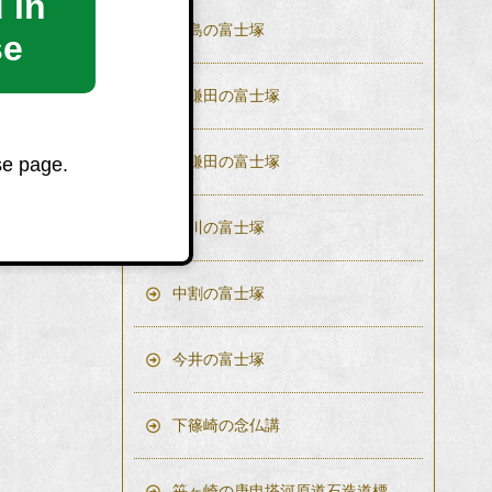
 in
長島の富士塚
se
下鎌田の富士塚
上鎌田の富士塚
se page.
桑川の富士塚
中割の富士塚
今井の富士塚
下篠崎の念仏講
笹ヶ崎の庚申塔河原道石造道標