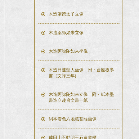
木造聖徳太子立像
木造薬師如来立像
木造阿弥陀如来坐像
木造日蓮聖人坐像 附・台座板墨
書（文禄三年)
木造阿弥陀如来立像 附・紙本墨
書造立趣旨文書一紙
絹本着色六地蔵菩薩画像
成田山不動明王石造道標