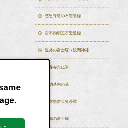
慈恩寺道の石造道標
雷不動明王石造道標
逆井の富士塚（浅間神社）
安養寺念仏講
加納甚内の墓
e same
age.
紙本墨書大曼荼羅
船堀の富士塚