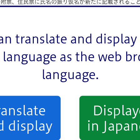
の附票、住民票に氏名の振り仮名が新たに記載されるこ
記載する手続き
an translate and display 
language as the web b
順次、記載されることとなります。
language.
方からの届出は不要です。
さい。
ranslate
Displa
d display
in Japan