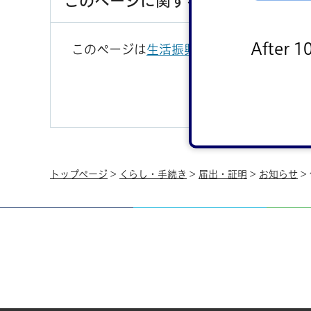
このページに関するお問い合わせ
After 1
このページは
生活振興部住民情報課
が担当
トップページ
>
くらし・手続き
>
届出・証明
>
お知らせ
>