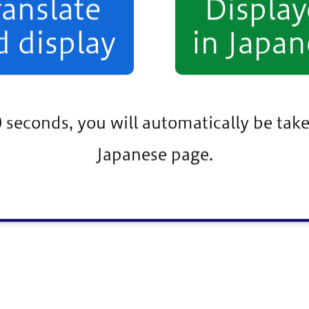
ranslate
Displa
d display
in Japan
0 seconds, you will automatically be take
Japanese page.