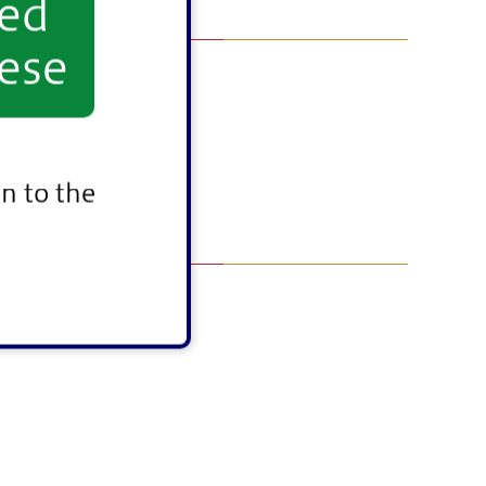
yed
ese
n to the