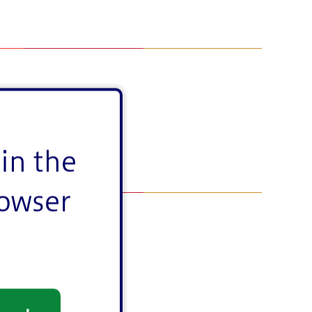
in the
rowser