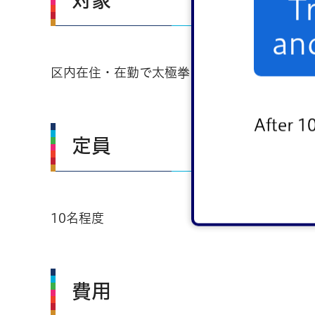
T
an
区内在住・在勤で太極拳に興味のある方
After 1
定員
10名程度
費用