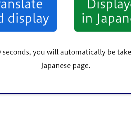
ranslate
Displa
d display
in Japan
0 seconds, you will automatically be take
Japanese page.