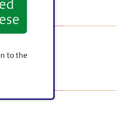
yed
ese
n to the