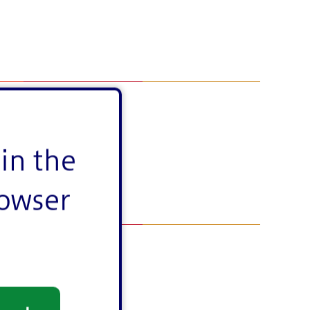
in the
rowser