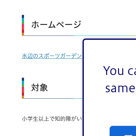
ホームページ
水辺のスポーツガーデン
You c
same 
対象
小学生以上で知的障がいがある方（必ず介助