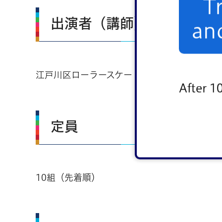
T
出演者（講師）
an
江戸川区ローラースケート連盟
After 1
定員
10組（先着順）