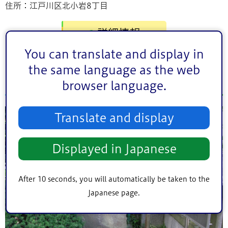
住所：江戸川区北小岩8丁目
詳細情報
You can translate and display in
the same language as the web
八幡神社の北原白秋歌碑
browser language.
Translate and display
Displayed in Japanese
After 10 seconds, you will automatically be taken to the
Japanese page.