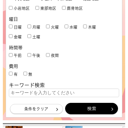
小岩地区
東部地区
鹿骨地区
曜日
日曜
月曜
火曜
水曜
木曜
金曜
土曜
時間帯
午前
午後
夜間
費用
有
無
キーワード検索
条件をクリア