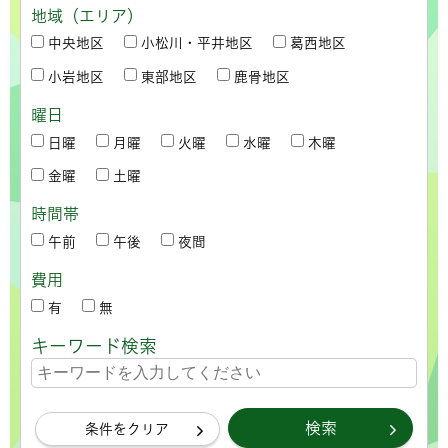
地域（エリア）
中央地区
小松川・平井地区
葛西地区
小岩地区
東部地区
鹿骨地区
曜日
日曜
月曜
火曜
水曜
木曜
金曜
土曜
時間帯
午前
午後
夜間
費用
有
無
キーワード検索
条件をクリア