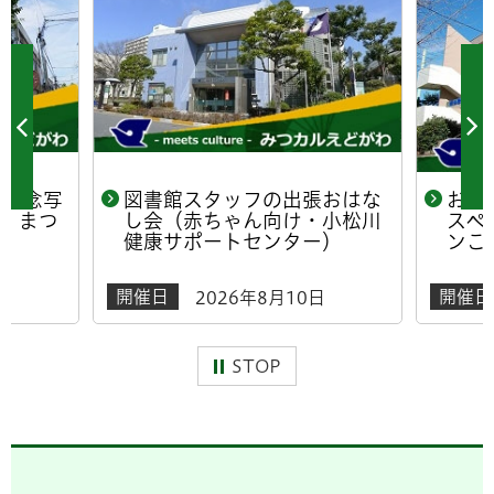
年記念写
図書館スタッフの出張おはな
おは
！まつ
し会（赤ちゃん向け・小松川
スペ
健康サポートセンター）
ンこ
開催日
開催日
日
2026年8月10日
STOP