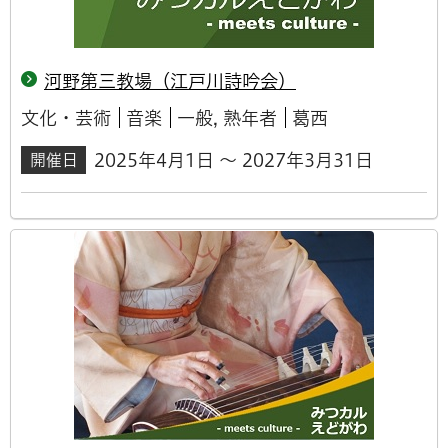
河野第三教場（江戸川詩吟会）
文化・芸術
音楽
一般, 熟年者
葛西
2025年4月1日 ～ 2027年3月31日
開催日