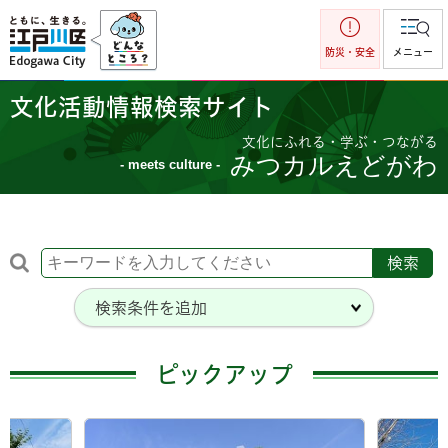
江戸川区
防災・安全
メニュー
文化活動情報検索サイト
文化にふれる・学ぶ・つながる
みつカルえどがわ
- meets culture -
検索条件を追加
ピックアップ