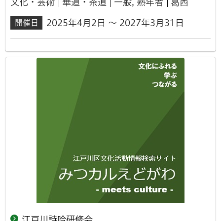
文化・芸術
華道・茶道
一般, 熟年者
葛西
2025年4月2日 ～ 2027年3月31日
開催日
江戸川詩吟研修会