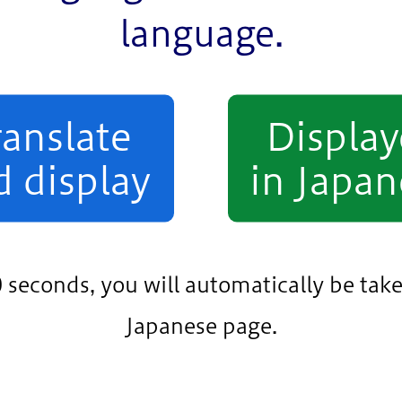
相談
その他
language.
熟年者向け
事業者向け
ranslate
Displa
小松川・平井地区
葛西地区
小岩地区
d display
in Japan
条件をクリア
0 seconds, you will automatically be take
Japanese page.