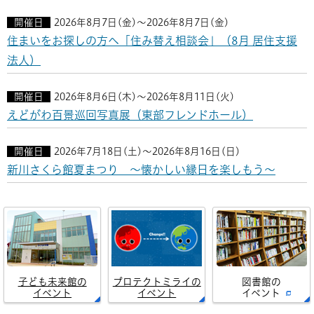
開催日
2026年8月7日(金)～2026年8月7日(金)
住まいをお探しの方へ「住み替え相談会」（8月 居住支援
法人）
開催日
2026年8月6日(木)～2026年8月11日(火)
えどがわ百景巡回写真展（東部フレンドホール）
開催日
2026年7月18日(土)～2026年8月16日(日)
新川さくら館夏まつり ～懐かしい縁日を楽しもう～
子ども未来館の
プロテクトミライの
図書館の
イベント
イベント
イベント