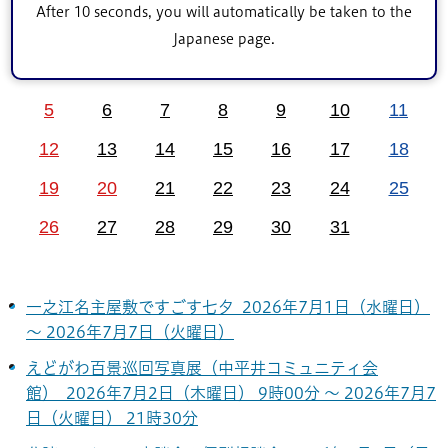
After 10 seconds, you will automatically be taken to the
前月
7
次月
2026年
月
Japanese page.
1
2
3
4
5
6
7
8
9
10
11
12
13
14
15
16
17
18
19
20
21
22
23
24
25
26
27
28
29
30
31
一之江名主屋敷ですごす七夕 2026年7月1日（水曜日）
～ 2026年7月7日（火曜日）
えどがわ百景巡回写真展（中平井コミュニティ会
館） 2026年7月2日（木曜日） 9時00分 ～ 2026年7月7
日（火曜日） 21時30分