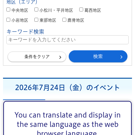
地区（エリア）
中央地区
小松川・平井地区
葛西地区
小岩地区
東部地区
鹿骨地区
キーワード検索
条件をクリア
2026年7月24日（金）のイベント
前月
7
次月
2026年
月
You can translate and display in
the same language as the web
1
2
3
4
browser language.