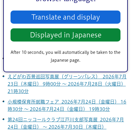
5
6
7
8
9
10
11
12
13
14
15
16
17
18
Translate and display
19
20
21
22
23
24
25
Displayed in Japanese
26
27
28
29
30
31
After 10 seconds, you will automatically be taken to the
葛西海浜公園 海水浴体験 2026年7月19日（日曜日）
Japanese page.
～ 2026年8月30日（日曜日）
えどがわ百景巡回写真展（グリーンパレス） 2026年7月
23日（木曜日） 9時00分 ～ 2026年7月28日（火曜日）
21時30分
小規模保育所就職フェア 2026年7月24日（金曜日） 16
時30分 ～ 2026年7月24日（金曜日） 19時30分
第24回ニッコールクラブ江戸川支部写真展 2026年7月
24日（金曜日） ～ 2026年7月30日（木曜日）