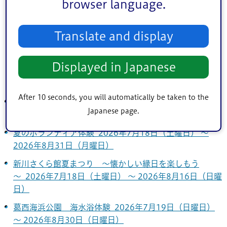
5
6
7
8
9
10
11
browser language.
12
13
14
15
16
17
18
Translate and display
19
20
21
22
23
24
25
26
27
28
29
30
31
Displayed in Japanese
After 10 seconds, you will automatically be taken to the
一之江抹香亭「いきもの展」 2026年7月18日（土曜
Japanese page.
日） ～ 2026年8月2日（日曜日）
夏のボランティア体験 2026年7月18日（土曜日） ～
2026年8月31日（月曜日）
新川さくら館夏まつり ～懐かしい縁日を楽しもう
～ 2026年7月18日（土曜日） ～ 2026年8月16日（日曜
日）
葛西海浜公園 海水浴体験 2026年7月19日（日曜日）
～ 2026年8月30日（日曜日）