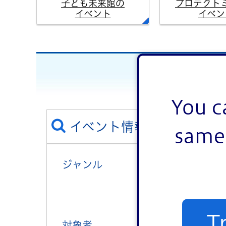
子ども未来館の
プロテクト
イベント
イベン
You c
イベント情報を絞り込む
same 
ジャンル
講演・講座・教
健康
T
対象者
子ども向け