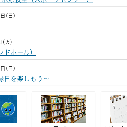
0日(日)
日(火)
ンドホール）
6日(日)
縁日を楽しもう～