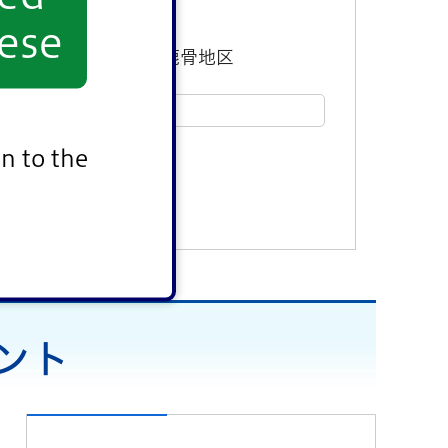
ese
東部地区
鹿骨地区
n to the
ベント