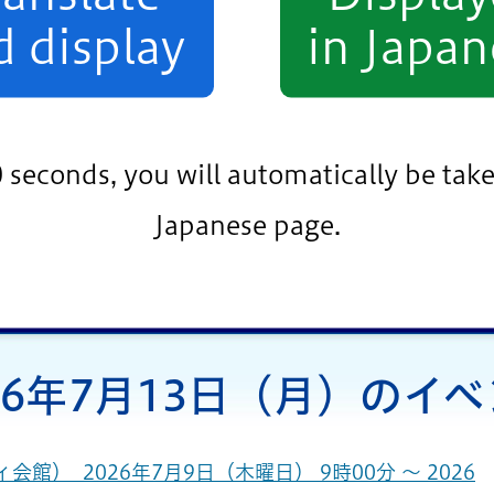
d display
in Japan
小松川・平井地区
葛西地区
小岩地区
0 seconds, you will automatically be take
条件をクリア
Japanese page.
26年7月13日（月）のイ
） 2026年7月9日（木曜日） 9時00分 ～ 2026