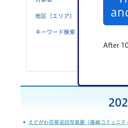
an
地区（エリア）
中央地区
キーワード検索
After 1
20
えどがわ百景巡回写真展（篠崎コミュニティ会館