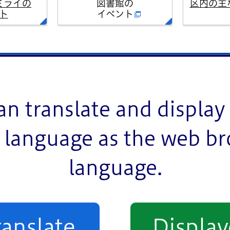
ミライの
図書館の
区内の主
ト
イベント
イベント一覧
an translate and display 
language as the web b
language.
室
お祭り
スポーツ
相談
その他
ranslate
Displa
熟年者向け
事業者向け