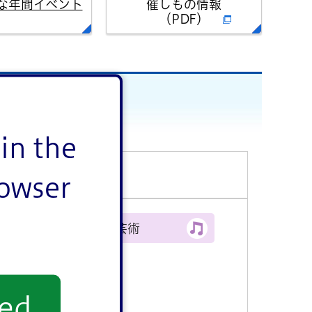
な年間イベント
催しもの情報
（PDF）
in the
rowser
文化・芸術
yed