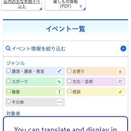
区内の主な年間イベ
催しもの情報
ント
（PDF）
イベント一覧
イベント情報を絞り込む
ジャンル
講演・講座・教室
お祭り
スポーツ
文化・芸術
健康
相談
その他
対象者
子ども向け
熟年者向け
事業者向け
You can translate and display in