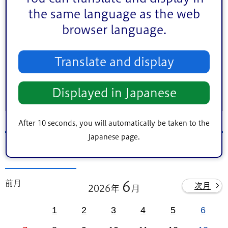
地区（エリア）
the same language as the web
中央地区
小松川・平井地区
葛西地区
browser language.
小岩地区
東部地区
鹿骨地区
キーワード検索
Translate and display
Displayed in Japanese
条件をクリア
After 10 seconds, you will automatically be taken to the
Japanese page.
2026年6月28日（日）のイベント
前月
6
次月
2026年
月
1
2
3
4
5
6