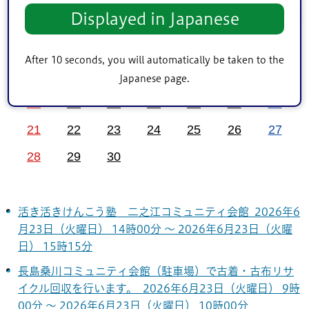
前月
6
次月
Displayed in Japanese
2026年
月
1
2
3
4
5
6
After 10 seconds, you will automatically be taken to the
7
8
9
10
11
12
13
Japanese page.
14
15
16
17
18
19
20
21
22
23
24
25
26
27
28
29
30
活き活きけんこう塾 二之江コミュニティ会館 2026年6
月23日（火曜日） 14時00分 ～ 2026年6月23日（火曜
日） 15時15分
長島桑川コミュニティ会館（駐車場）で古着・古布リサ
イクル回収を行います。 2026年6月23日（火曜日） 9時
00分 ～ 2026年6月23日（火曜日） 10時00分