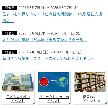
開催日
2026年8月7日(金)～2026年8月7日(金)
住まいをお探しの方へ「住み替え相談会」（8月 居住支援
法人）
開催日
2026年8月6日(木)～2026年8月11日(火)
えどがわ百景巡回写真展（東部フレンドホール）
開催日
2026年7月18日(土)～2026年8月16日(日)
新川さくら館夏まつり ～懐かしい縁日を楽しもう～
子ども未来館の
プロテクトミライの
図書館の
イベント
イベント
イベント