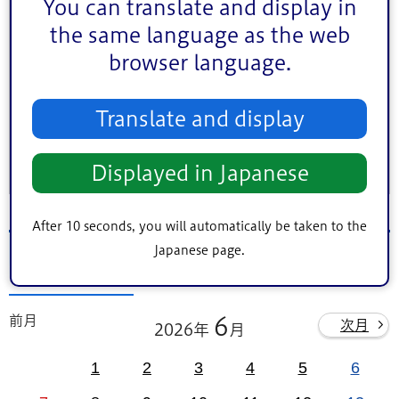
You can translate and display in
地区（エリア）
中央地区
小松川・平井地区
葛西地区
the same language as the web
browser language.
小岩地区
東部地区
鹿骨地区
キーワード検索
Translate and display
条件をクリア
Displayed in Japanese
After 10 seconds, you will automatically be taken to the
Japanese page.
2026年6月20日（土）のイベント
前月
6
次月
2026年
月
1
2
3
4
5
6