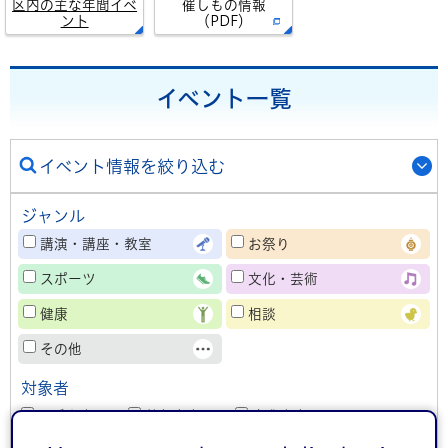
区内の主な年間イベ
催しもの情報
ント
（PDF）
イベント一覧
イベント情報を絞り込む
ジャンル
講演・講座・教室
お祭り
スポーツ
文化・芸術
健康
相談
その他
対象者
子ども向け
熟年者向け
事業者向け