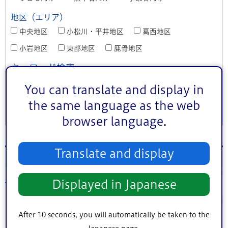
地区（エリア）
中央地区
小松川・平井地区
葛西地区
小岩地区
東部地区
鹿骨地区
キーワード検索
You can translate and display in
the same language as the web
条件をクリア
browser language.
Translate and display
2026年6月16日（火）のイベント
Displayed in Japanese
前月
6
次月
2026年
月
After 10 seconds, you will automatically be taken to the
1
2
3
4
5
6