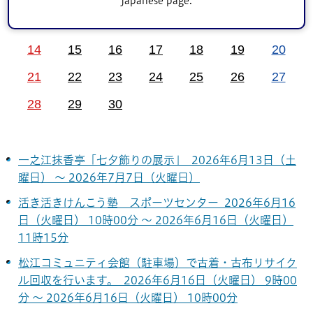
Japanese page.
7
8
9
10
11
12
13
14
15
16
17
18
19
20
21
22
23
24
25
26
27
28
29
30
一之江抹香亭「七夕飾りの展示」 2026年6月13日（土
曜日） ～ 2026年7月7日（火曜日）
活き活きけんこう塾 スポーツセンター 2026年6月16
日（火曜日） 10時00分 ～ 2026年6月16日（火曜日）
11時15分
松江コミュニティ会館（駐車場）で古着・古布リサイク
ル回収を行います。 2026年6月16日（火曜日） 9時00
分 ～ 2026年6月16日（火曜日） 10時00分