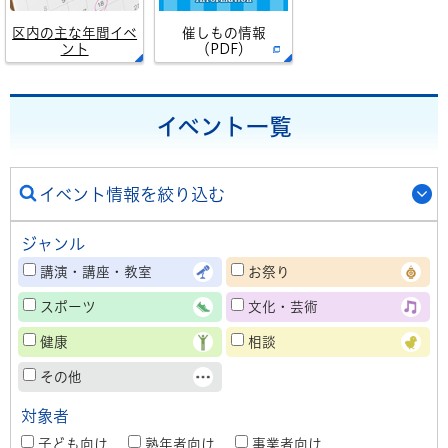
区内の主な年間イベ
催しもの情報
ント
（PDF）
イベント一覧
イベント情報を絞り込む
ジャンル
講演・講座・教室
お祭り
スポーツ
文化・芸術
健康
相談
その他
対象者
子ども向け
熟年者向け
事業者向け