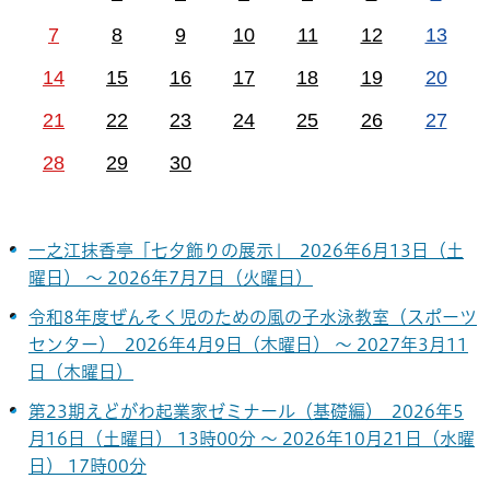
7
8
9
10
11
12
13
14
15
16
17
18
19
20
21
22
23
24
25
26
27
28
29
30
一之江抹香亭「七夕飾りの展示」 2026年6月13日（土
曜日） ～ 2026年7月7日（火曜日）
令和8年度ぜんそく児のための風の子水泳教室（スポーツ
センター） 2026年4月9日（木曜日） ～ 2027年3月11
日（木曜日）
第23期えどがわ起業家ゼミナール（基礎編） 2026年5
月16日（土曜日） 13時00分 ～ 2026年10月21日（水曜
日） 17時00分