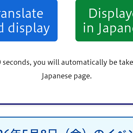
相談
その他
ranslate
Displa
d display
in Japan
熟年者向け
事業者向け
小松川・平井地区
葛西地区
小岩地区
0 seconds, you will automatically be take
Japanese page.
条件をクリア