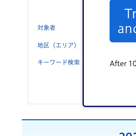
健康
T
an
対象者
子ども向け
地区（エリア）
中央地区
キーワード検索
After 1