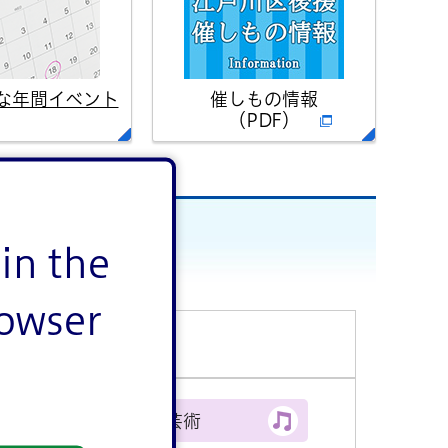
な年間イベント
催しもの情報
（PDF）
in the
rowser
文化・芸術