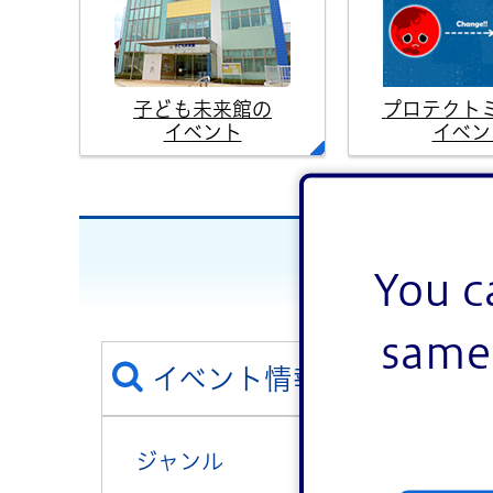
子ども未来館の
プロテクト
イベント
イベン
You c
same 
イベント情報を絞り込む
ジャンル
講演・講座・教