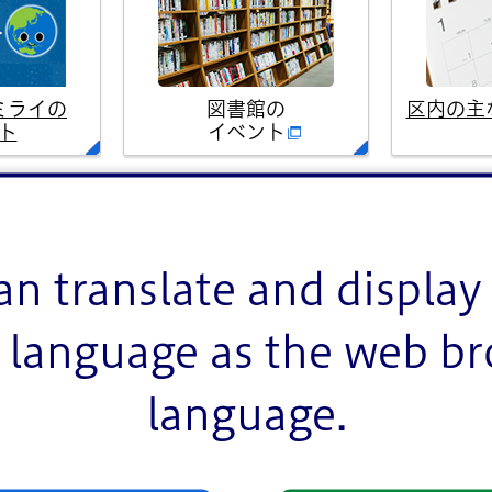
ミライの
図書館の
区内の主
ト
イベント
イベント一覧
an translate and display 
language as the web b
language.
室
お祭り
スポーツ